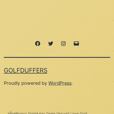
Facebook
Twitter
Instagram
Email
GOLFDUFFERS
Proudly powered by
WordPress
.
สล็อต
Bronco Spirit
Aztec Gems Deluxe
5 Lions Gold