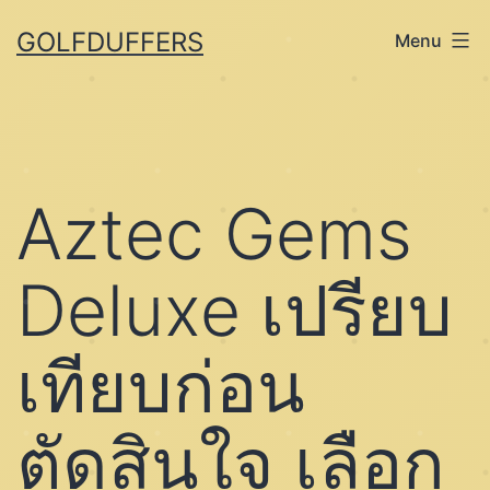
Skip
GOLFDUFFERS
Menu
to
content
Aztec Gems
Deluxe เปรียบ
เทียบก่อน
ตัดสินใจ เลือก