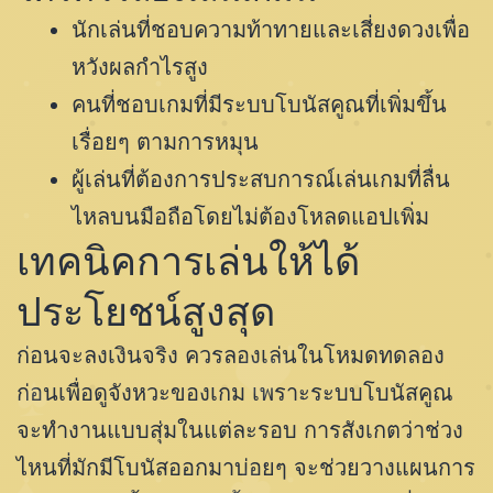
นักเล่นที่ชอบความท้าทายและเสี่ยงดวงเพื่อ
หวังผลกำไรสูง
คนที่ชอบเกมที่มีระบบโบนัสคูณที่เพิ่มขึ้น
เรื่อยๆ ตามการหมุน
ผู้เล่นที่ต้องการประสบการณ์เล่นเกมที่ลื่น
ไหลบนมือถือโดยไม่ต้องโหลดแอปเพิ่ม
เทคนิคการเล่นให้ได้
ประโยชน์สูงสุด
ก่อนจะลงเงินจริง ควรลองเล่นในโหมดทดลอง
ก่อนเพื่อดูจังหวะของเกม เพราะระบบโบนัสคูณ
จะทำงานแบบสุ่มในแต่ละรอบ การสังเกตว่าช่วง
ไหนที่มักมีโบนัสออกมาบ่อยๆ จะช่วยวางแผนการ