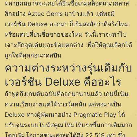
หลายคนอาจจะเคยได้ยินชื่อเกมสล็อตแนวคลาส
สิกอย่าง Aztec Gems มาบ้างแล้ว แต่พอมี
เวอร์ชัน Deluxe ออกมา ก็เริ่มสงสัยว่าดีจริงไหม
หรือแค่เปลี่ยนชื่อขายของใหม่ วันนี้เราจะพาไป
เจาะลึกจุดเด่นและข้อแตกต่าง เพื่อให้คุณเลือกได้
ถูกใจที่สุดก่อนกดสปิน
ความต่างระหว่างรุ่นเดิมกับ
เวอร์ชัน Deluxe คืออะไร
ถ้าพูดถึงเกมต้นฉบับที่ออกมานานแล้ว เกมนี้เน้น
ความเรียบง่ายแต่ให้รางวัลหนัก แต่พอมาเป็น
Deluxe ทางผู้พัฒนาอย่าง Pragmatic Play ได้
ปรับจูนระบบโบนัสคูณใหม่ให้แรงขึ้นกว่าเดิมมาก
โดยเพิ่มโอกาสชนะสูงสุดได้ถึง 22,519 เท่า ซึ่ง