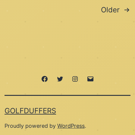
Posts
Older
pagination
Facebook
Twitter
Instagram
Email
GOLFDUFFERS
Proudly powered by
WordPress
.