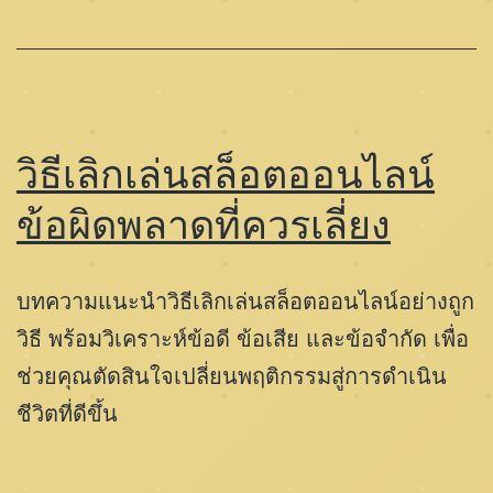
วิธีเลิกเล่นสล็อตออนไลน์
ข้อผิดพลาดที่ควรเลี่ยง
บทความแนะนำวิธีเลิกเล่นสล็อตออนไลน์อย่างถูก
วิธี พร้อมวิเคราะห์ข้อดี ข้อเสีย และข้อจำกัด เพื่อ
ช่วยคุณตัดสินใจเปลี่ยนพฤติกรรมสู่การดำเนิน
ชีวิตที่ดีขึ้น