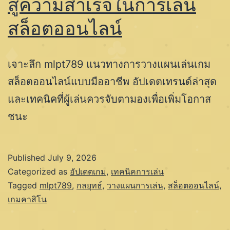
สู่ความสำเร็จในการเล่น
สล็อตออนไลน์
เจาะลึก mlpt789 แนวทางการวางแผนเล่นเกม
สล็อตออนไลน์แบบมืออาชีพ อัปเดตเทรนด์ล่าสุด
และเทคนิคที่ผู้เล่นควรจับตามองเพื่อเพิ่มโอกาส
ชนะ
Published
July 9, 2026
Categorized as
อัปเดตเกม
,
เทคนิคการเล่น
Tagged
mlpt789
,
กลยุทธ์
,
วางแผนการเล่น
,
สล็อตออนไลน์
,
เกมคาสิโน