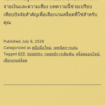
จ่ายเงินและความเสี่ยง บทความนี้ช่วยเปรียบ
เทียบปัจจัยสำคัญเพื่อเลือกเกมสล็อตที่ใช่สำหรับ
คุณ
Published
July 8, 2026
Categorized as
คู่มือมือใหม่
,
เทคนิคการเล่น
Tagged
RTP
,
Volatility
,
กลยุทธ์การเดิมพัน
,
สล็อตออนไลน์
,
เลือกเกมสล็อต