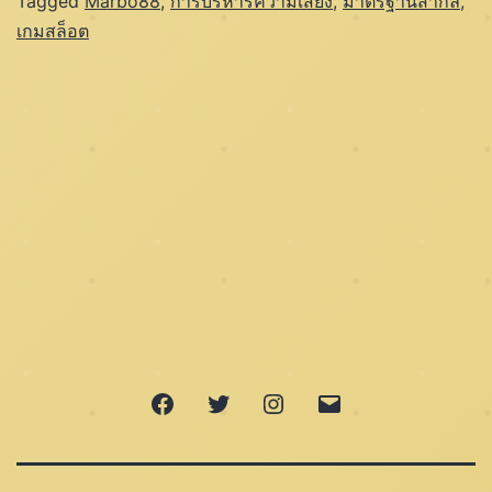
Tagged
Marbo88
,
การบริหารความเสี่ยง
,
มาตรฐานสากล
,
เกมสล็อต
Facebook
Twitter
Instagram
Email