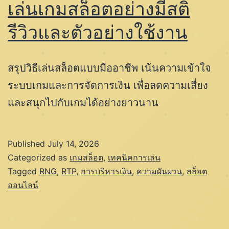
เล่นเกมสล็อตอย่างมีสติ
รีวิวและตัวอย่างใช้งาน
สรุปวิธีเล่นสล็อตแบบมืออาชีพ เน้นความเข้าใจ
ระบบเกมและการจัดการเงิน เพื่อลดความเสี่ยง
และสนุกไปกับเกมได้อย่างยาวนาน
Published
July 14, 2026
Categorized as
เกมสล็อต
,
เทคนิคการเล่น
Tagged
RNG
,
RTP
,
การบริหารเงิน
,
ความผันผวน
,
สล็อต
ออนไลน์