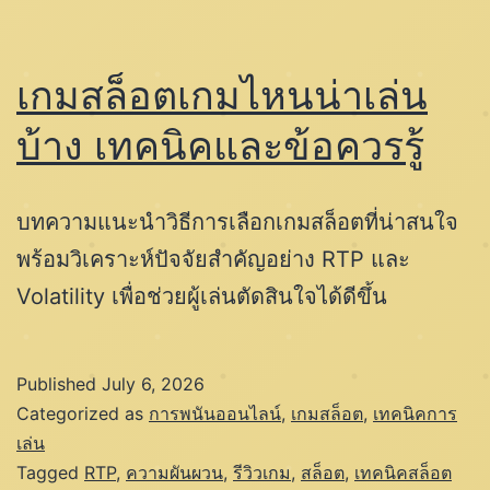
เกมสล็อตเกมไหนน่าเล่น
บ้าง เทคนิคและข้อควรรู้
บทความแนะนำวิธีการเลือกเกมสล็อตที่น่าสนใจ
พร้อมวิเคราะห์ปัจจัยสำคัญอย่าง RTP และ
Volatility เพื่อช่วยผู้เล่นตัดสินใจได้ดีขึ้น
Published
July 6, 2026
Categorized as
การพนันออนไลน์
,
เกมสล็อต
,
เทคนิคการ
เล่น
Tagged
RTP
,
ความผันผวน
,
รีวิวเกม
,
สล็อต
,
เทคนิคสล็อต