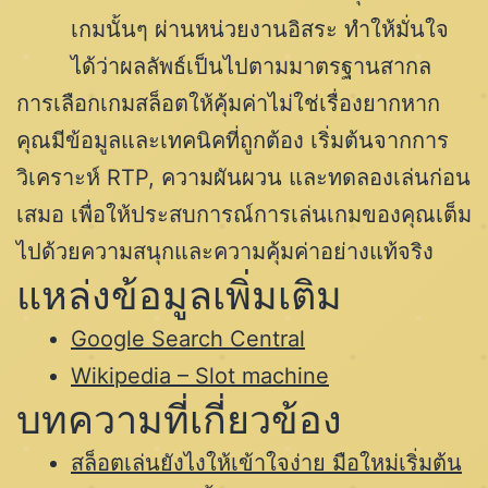
เกมนั้นๆ ผ่านหน่วยงานอิสระ ทำให้มั่นใจ
ได้ว่าผลลัพธ์เป็นไปตามมาตรฐานสากล
การเลือกเกมสล็อตให้คุ้มค่าไม่ใช่เรื่องยากหาก
คุณมีข้อมูลและเทคนิคที่ถูกต้อง เริ่มต้นจากการ
วิเคราะห์ RTP, ความผันผวน และทดลองเล่นก่อน
เสมอ เพื่อให้ประสบการณ์การเล่นเกมของคุณเต็ม
ไปด้วยความสนุกและความคุ้มค่าอย่างแท้จริง
แหล่งข้อมูลเพิ่มเติม
Google Search Central
Wikipedia – Slot machine
บทความที่เกี่ยวข้อง
สล็อตเล่นยังไงให้เข้าใจง่าย มือใหม่เริ่มต้น