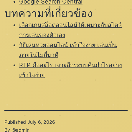
Google Search Central
บทความที่เกี่ยวข้อง
เลือกเกมสล็อตออนไลน์ให้เหมาะกับสไตล์
การเล่นของตัวเอง
วิธีเล่นหวยออนไลน์ เข้าใจง่าย เล่นเป็น
ภายในไม่กี่นาที
RTP คืออะไร เจาะลึกระบบคืนกำไรอย่าง
เข้าใจง่าย
Published
July 6, 2026
By
@admin