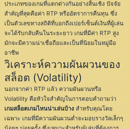
ประเภทของเกมที่แตกต่างกันอย่างสิ้นเชิง ปัจจัย
สำคัญที่สุดคือค่า RTP หรืออัตราการคืนทุน ซึ่ง
เป็นตัวเลขทางสถิติที่บอกถึงเปอร์เซ็นต์เงินที่ผู้เล่น
จะได้รับกลับคืนในระยะยาว เกมที่มีค่า RTP สูง
มักจะมีความน่าเชื่อถือและเป็นที่นิยมในหมู่มือ
อาชีพ
วิเคราะห์ความผันผวนของ
สล็อต (Volatility)
นอกจากค่า RTP แล้ว ความผันผวนหรือ
Volatility คือหัวใจสำคัญในการตอบคำถามว่า
เกมสล็อตเกมไหนน่าเล่นบ้าง
สำหรับคุณโดย
เฉพาะ เกมที่มีความผันผวนต่ำจะมอบรางวัลเล็กๆ
น้อยๆ บ่อยครั้ง ซึ่งเหมาะสำหรับผู้เล่นที่ต้องการ