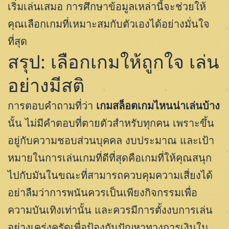
เริ่มเล่นเสมอ การศึกษาข้อมูลเหล่านี้จะช่วยให้
คุณเลือกเกมที่เหมาะสมกับตัวเองได้อย่างมั่นใจ
ที่สุด
สรุป: เลือกเกมให้ถูกใจ เล่น
อย่างมีสติ
การตอบคำถามที่ว่า
เกมสล็อตเกมไหนน่าเล่นบ้าง
นั้น ไม่มีคำตอบที่ตายตัวสำหรับทุกคน เพราะขึ้น
อยู่กับความชอบส่วนบุคคล งบประมาณ และเป้า
หมายในการเล่นเกมที่ดีที่สุดคือเกมที่ให้คุณสนุก
ไปกับมันในขณะที่สามารถควบคุมความเสี่ยงได้
อย่าลืมว่าการพนันควรเป็นเพียงกิจกรรมเพื่อ
ความบันเทิงเท่านั้น และควรมีการตั้งงบการเล่น
อย่างเคร่งครัดเพื่อป้องกันปัญหาทางการเงินใน