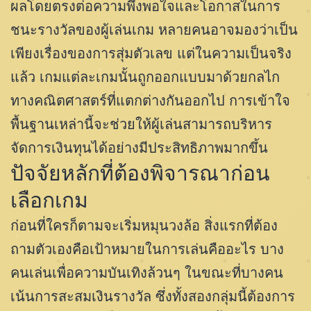
ผลโดยตรงต่อความพึงพอใจและโอกาสในการ
ชนะรางวัลของผู้เล่นเกม หลายคนอาจมองว่าเป็น
เพียงเรื่องของการสุ่มตัวเลข แต่ในความเป็นจริง
แล้ว เกมแต่ละเกมนั้นถูกออกแบบมาด้วยกลไก
ทางคณิตศาสตร์ที่แตกต่างกันออกไป การเข้าใจ
พื้นฐานเหล่านี้จะช่วยให้ผู้เล่นสามารถบริหาร
จัดการเงินทุนได้อย่างมีประสิทธิภาพมากขึ้น
ปัจจัยหลักที่ต้องพิจารณาก่อน
เลือกเกม
ก่อนที่ใครก็ตามจะเริ่มหมุนวงล้อ สิ่งแรกที่ต้อง
ถามตัวเองคือเป้าหมายในการเล่นคืออะไร บาง
คนเล่นเพื่อความบันเทิงล้วนๆ ในขณะที่บางคน
เน้นการสะสมเงินรางวัล ซึ่งทั้งสองกลุ่มนี้ต้องการ