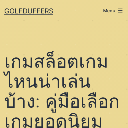
Skip
GOLFDUFFERS
Menu
to
content
เกมสล็อตเกม
ไหนน่าเล่น
บ้าง: คู่มือเลือก
เกมยอดนิยม