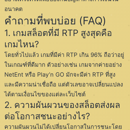
อนาคต
คำถามที่พบบ่อย (FAQ)
1. เกมสล็อตที่มี RTP สูงสุดคือ
เกมไหน?
โดยทั่วไปแล้ว เกมที่มีค่า RTP เกิน 96% ถือว่าอยู่
ในเกณฑ์ที่ดีมาก ตัวอย่างเช่น เกมจากค่ายอย่าง
NetEnt หรือ Play’n GO มักจะมีค่า RTP ที่สูง
และมีความน่าเชื่อถือ แต่ตัวเลขอาจเปลี่ยนแปลง
ได้ตามเงื่อนไขของแต่ละเว็บไซต์
2. ความผันผวนของสล็อตส่งผล
ต่อโอกาสชนะอย่างไร?
ความผันผวนไม่ได้เปลี่ยนโอกาสในการชนะโดย