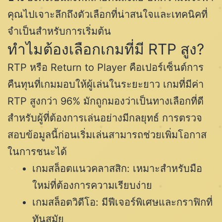
คุณไปเจาะลึกถึงตัวเลือกที่น่าสนใจและเทคนิคที่
จำเป็นสำหรับการเริ่มต้น
ทำไมต้องเลือกเกมที่มี RTP สูง?
RTP หรือ Return to Player คือเปอร์เซ็นต์การ
คืนทุนที่เกมมอบให้ผู้เล่นในระยะยาว เกมที่มีค่า
RTP สูงกว่า 96% มักถูกมองว่าเป็นทางเลือกที่ดี
สำหรับผู้ที่ต้องการเล่นอย่างมีกลยุทธ์ การตรวจ
สอบข้อมูลนี้ก่อนเริ่มเล่นสามารถช่วยเพิ่มโอกาส
ในการชนะได้
เกมสล็อตแนวคลาสสิก: เหมาะสำหรับมือ
ใหม่ที่ต้องการความเรียบง่าย
เกมสล็อตวิดีโอ: มีฟีเจอร์พิเศษและกราฟิกที่
ทันสมัย