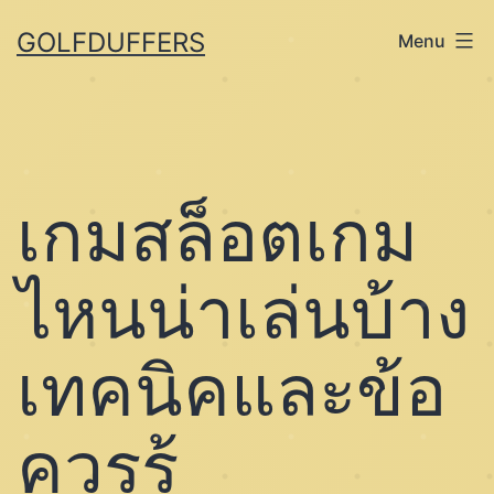
Skip
GOLFDUFFERS
Menu
to
content
เกมสล็อตเกม
ไหนน่าเล่นบ้าง
เทคนิคและข้อ
ควรรู้