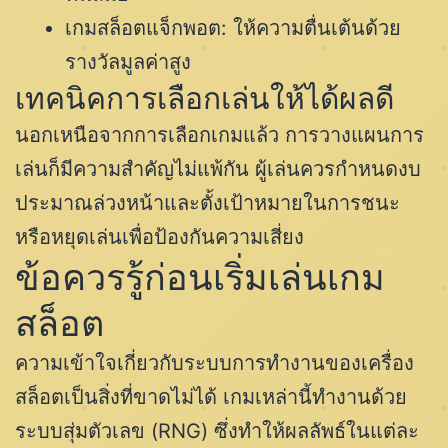
เกมสล็อตแจ็กพอต: ให้ความตื่นเต้นด้วย
รางวัลมูลค่าสูง
เทคนิคการเลือกเล่นให้ได้ผลดี
นอกเหนือจากการเลือกเกมแล้ว การวางแผนการ
เล่นก็มีความสำคัญไม่แพ้กัน ผู้เล่นควรกำหนดงบ
ประมาณล่วงหน้าและตั้งเป้าหมายในการชนะ
หรือหยุดเล่นเพื่อป้องกันความเสี่ยง
ข้อควรรู้ก่อนเริ่มเล่นเกม
สล็อต
ความเข้าใจเกี่ยวกับระบบการทำงานของเครื่อง
สล็อตเป็นสิ่งที่ขาดไม่ได้ เกมเหล่านี้ทำงานด้วย
ระบบสุ่มตัวเลข (RNG) ซึ่งทำให้ผลลัพธ์ในแต่ละ