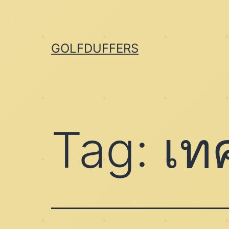
Skip
to
content
GOLFDUFFERS
Tag:
เท