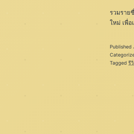
รวมรายชื
ใหม่ เพื
Published
Categoriz
Tagged
รี