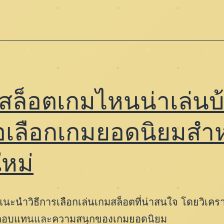
สล็อตเกมไหนน่าเล่นบ้
มือเลือกเกมยอดนิยมสำ
ใหม่
ะนำวิธีการเลือกเล่นเกมสล็อตที่น่าสนใจ โดยวิเคร
ตอบแทนและความสนุกของเกมยอดนิยม