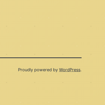
Proudly powered by
WordPress
.