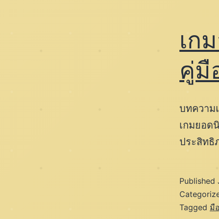
เกม
คู่ม
บทความแน
เกมยอดนิ
ประสิทธิ
Published
Categoriz
Tagged
มื