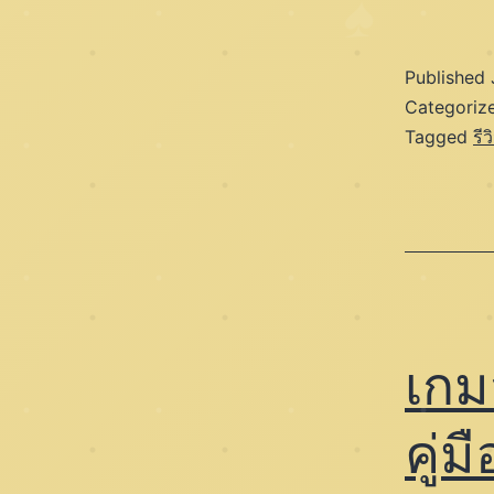
Published
Categoriz
Tagged
รี
เกม
คู่ม