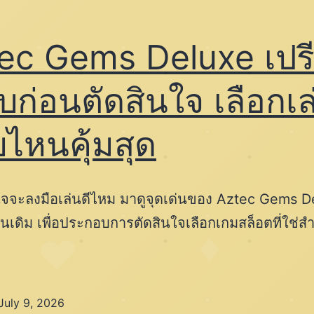
ec Gems Deluxe เปร
ยบก่อนตัดสินใจ เลือกเล
ไหนคุ้มสุด
่ใจจะลงมือเล่นดีไหม มาดูจุดเด่นของ Aztec Gems D
ุ่นเดิม เพื่อประกอบการตัดสินใจเลือกเกมสล็อตที่ใช่ส
July 9, 2026