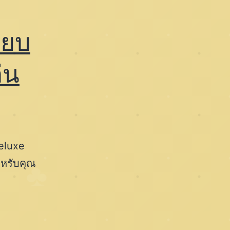
ียบ
่น
eluxe
ำหรับคุณ